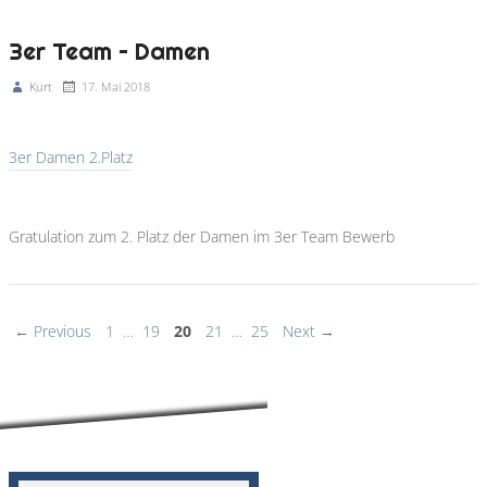
3er Team – Damen
Kurt
17. Mai 2018
3er Damen 2.Platz
Gratulation zum 2. Platz der Damen im 3er Team Bewerb
← Previous
1
…
19
20
21
…
25
Next →