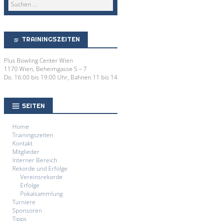
TRAININGSZEITEN
Plus Bowling Center Wien
1170 Wien, Beheimgasse 5 – 7
Do. 16:00 bis 19:00 Uhr, Bahnen 11 bis 14
SEITEN
Home
Trainingszeiten
Kontakt
Mitglieder
Interner Bereich
Rekorde und Erfolge
Vereinsrekorde
Erfolge
Pokalsammlung
Turniere
Sponsoren
Tipps