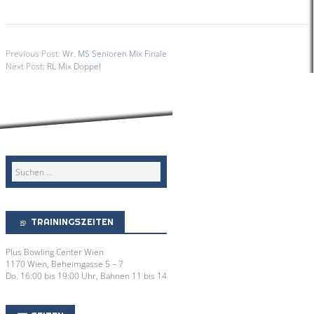
Previous Post:
Wr. MS Senioren Mix Finale
Next Post:
RL Mix Doppel
TRAININGSZEITEN
Plus Bowling Center Wien
1170 Wien, Beheimgasse 5 – 7
Do. 16:00 bis 19:00 Uhr, Bahnen 11 bis 14