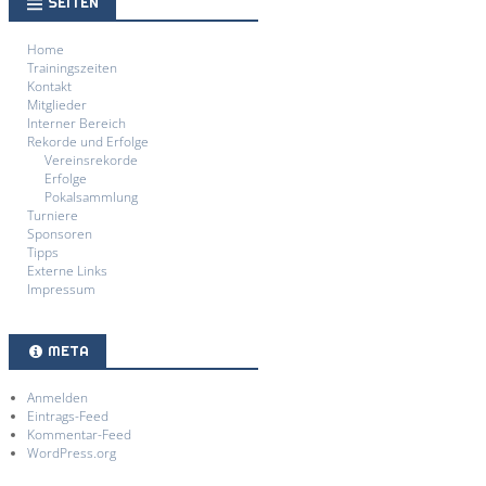
SEITEN
Home
Trainingszeiten
Kontakt
Mitglieder
Interner Bereich
Rekorde und Erfolge
Vereinsrekorde
Erfolge
Pokalsammlung
Turniere
Sponsoren
Tipps
Externe Links
Impressum
META
Anmelden
Eintrags-Feed
Kommentar-Feed
WordPress.org