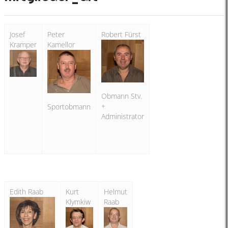
Josef
Peter
Robert Fürst
Kramper
Kamellor
Obmann Stv.
+
Sportobmann
Administrator
Edith Raab
Kurt
Helmut
Klymkiw
Raab