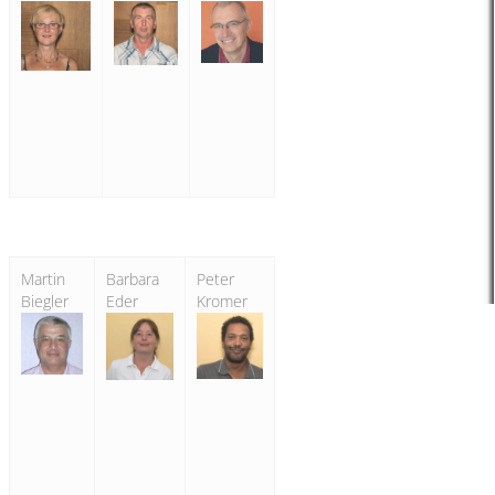
Martin
Barbara
Peter
Biegler
Eder
Kromer