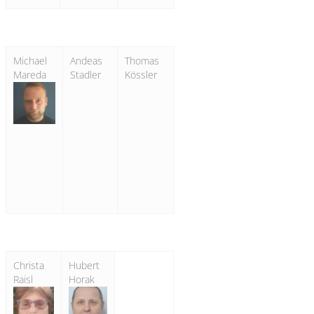
Michael
Andeas
Thomas
Mareda
Stadler
Kössler
Christa
Hubert
Raisl
Horak