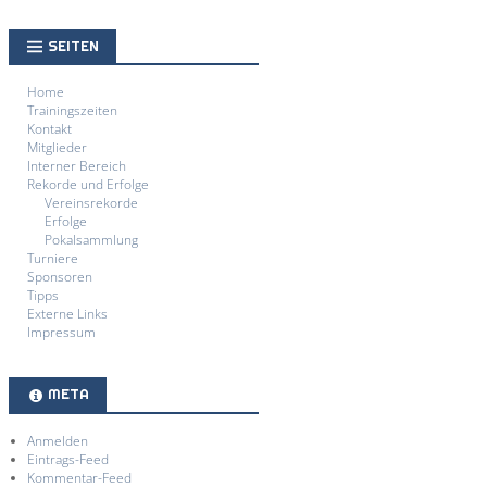
SEITEN
Home
Trainingszeiten
Kontakt
Mitglieder
Interner Bereich
Rekorde und Erfolge
Vereinsrekorde
Erfolge
Pokalsammlung
Turniere
Sponsoren
Tipps
Externe Links
Impressum
META
Anmelden
Eintrags-Feed
Kommentar-Feed