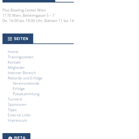
Plus Bowling Center Wien
1170 Wien, Beheimgasse 5 – 7
Do. 16:00 bis 19:00 Uhr, Bahnen 11 bis 14
SEITEN
Home
Trainingszeiten
Kontakt
Mitglieder
Interner Bereich
Rekorde und Erfolge
Vereinsrekorde
Erfolge
Pokalsammlung
Turniere
Sponsoren
Tipps
Externe Links
Impressum
META