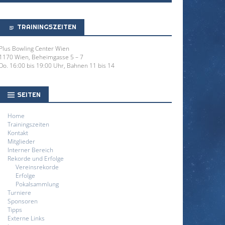
TRAININGSZEITEN
Plus Bowling Center Wien
1170 Wien, Beheimgasse 5 – 7
Do. 16:00 bis 19:00 Uhr, Bahnen 11 bis 14
SEITEN
Home
Trainingszeiten
Kontakt
Mitglieder
Interner Bereich
Rekorde und Erfolge
Vereinsrekorde
Erfolge
Pokalsammlung
Turniere
Sponsoren
Tipps
Externe Links