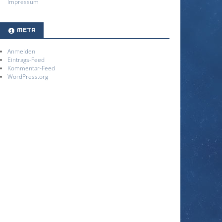
Impressum
META
Anmelden
Eintrags-Feed
Kommentar-Feed
WordPress.org