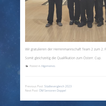
Wir gratulieren der Herrenmannschaft Team 2 zum 2. P
Somit gleichzeitig die Qualifikation zum Österr. Cup.
Posted in
Allgemeines
Previous Post:
Städtevergleich 2023
Next Post:
ÖM Senioren Doppel