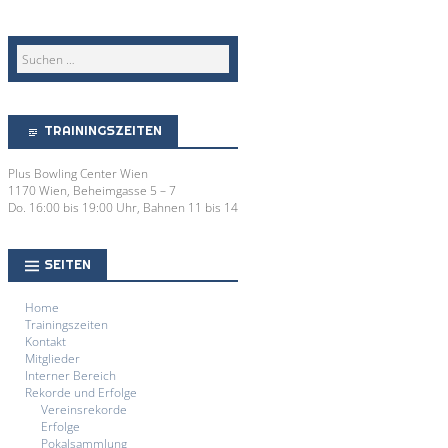
TRAININGSZEITEN
Plus Bowling Center Wien
1170 Wien, Beheimgasse 5 – 7
Do. 16:00 bis 19:00 Uhr, Bahnen 11 bis 14
SEITEN
Home
Trainingszeiten
Kontakt
Mitglieder
Interner Bereich
Rekorde und Erfolge
Vereinsrekorde
Erfolge
Pokalsammlung