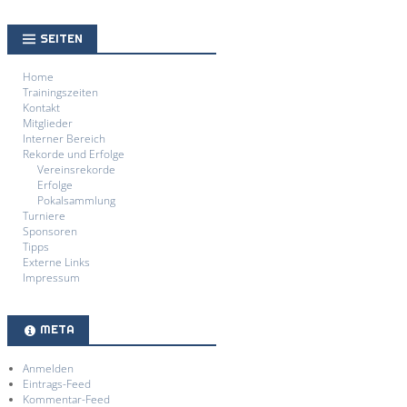
SEITEN
Home
Trainingszeiten
Kontakt
Mitglieder
Interner Bereich
Rekorde und Erfolge
Vereinsrekorde
Erfolge
Pokalsammlung
Turniere
Sponsoren
Tipps
Externe Links
Impressum
META
Anmelden
Eintrags-Feed
Kommentar-Feed