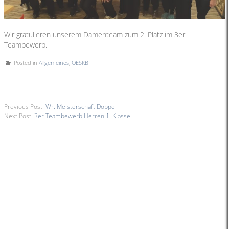
Wir gratulieren unserem Damenteam zum 2. Platz im 3er
Teambewerb.
Posted in
Allgemeines
,
OESKB
Previous Post:
Wr. Meisterschaft Doppel
Next Post:
3er Teambewerb Herren 1. Klasse